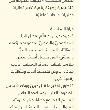
تتضمّن السلسلة 4 كتيّبات مطبوعة لكلّ
فئة عمريّة وصيغة رقميّة تضمّ فعّاليّات،
مختبرات وألعاب تفاعليّة.
مزايا السلسلة:
* تجربة تدريس وتعلّم بفضل الثراء
البيداغوجيّ والرقميّ - مجموعة منوّعة من
الفعّاليّات التفاعليّة لمزيد من التدرُّب
والتعمّق، التي تشمل أفلامًا قصيرة
ملاءمة للفئات العمريّة المختلفة، حالات
محاكاة، عروض تقديميّة ألعاب وفعّاليّات
رقميّة أخرى.
* تطوير تفكير ما قبل جبريّ ووضع الأسس
للصفوف العليا - بمساعدة التعامل
الملاءَم للعمر مع قضايا، مثل: قانونيّة
المتواليات، استعمال المتغيّرات والتفكير