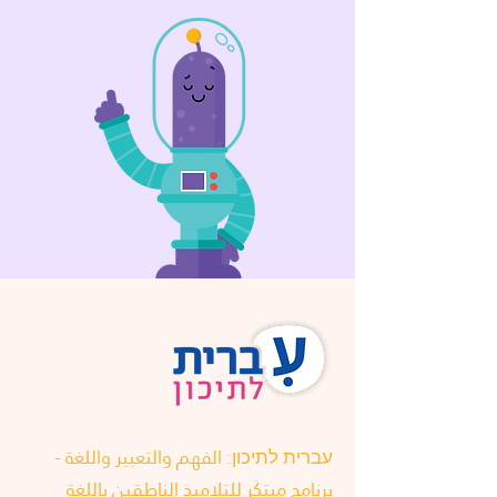
עברית לתיכון: الفهم والتعبير واللغة -
برنامج مبتكَر للتلاميذ الناطقين باللغة