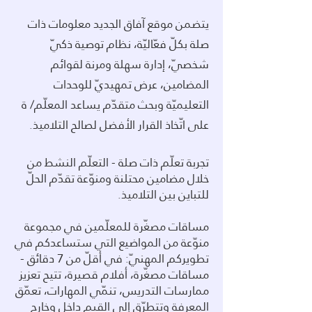
يتضمن موقع آفاق الجديد معلومات ذات
صلة بكلّ فعّاليّة، نظام توصية ذكيّ
شخصيّ، إدارة سهلة ومرنة لقوائم
المضامين، عرض تمهيديّ للوحدات
التعليميّة وبحث متقدّم يساعد المعلّم/ ة
على اتّخاذ القرار الأفضل لصالح التلاميذ.
تجربة تعلّم ذات صلة - التعلّم النشط من
خلال مضامين محتلنة ومنوّعة تقدّم الحلّ
للتباين بين التلاميذ.
مساقات مصغّرة للمعلّمين في مجموعة
منوّعة من المواضيع التي ستساعدكم في
تطويركم المهنيّ: في أقلّ من 7 دقائق -
مساقات مصغّرة، أفلام قصيرة، تتيح تعزيز
ممارسات التدريس، تنمّي المهارات، تعمّق
المعرفة وتتطرّق إلى القيم داخل وخارج