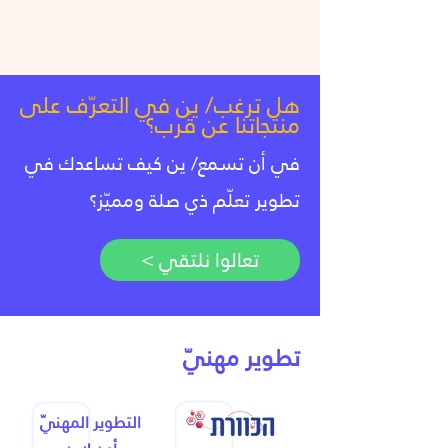
هل ترغب/ ين في التعرّف على
منتجاتنا عن قُرب؟
في أن تسمع/ ين كيف تساعدك في
تطوير تعلّم ذي صلة ومميّز؟
< تعالوا نلتقي
تطوير مهنيّ
التطوير المهنيّ