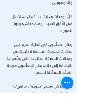
والموهوبين.
كلّ الوحدات معترف بها كبدل استكمال
في الأفق الجديد (أوفك حداش) وعوز
لتموراه.
يختار المعلّمون في الخليّة المزيج بين
مجالات المعرفة الملاءمة لاحتياجاتهم،
ومجالات المعرفة المتنوّعة التي يعلّمونها.
بالإضافة إلى ذلك، يختار المعلّمون طريقة
التعلّم المفضّلة لديهم.
يتم ربط كل معلم "بموجّه/ة مرافق/ة"
يساعد/ تساعد في بناء البرنامج ومرافقة
المعلّم/ة في مسيرة التطوير المهنيّ.
الخليّة مناسبة كاستكمال مكمّل