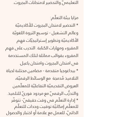
التعليميّ والتحضير لامتحانات البجروت.
مزايا بيئة التعلّم:
* التحضير لامتحان البجروت للأكاديميّة
وعالم التشغيل - توسيع الثروة اللغويّة
الأكاديميّة وتطوير إستراتيجيّات فهم
المقروء ومهارات الكتابة. التدرب على فهم
المقروء بقوالب مماثلة لتلك المستخدمة
في امتحان البجروت وامتحان ياعيل.
* بيداغوجيا متقدمة - مضامين محتلنة لحياة
التلاميذ مُدمجة مع الوسائط الرقميّة،
العروض التقديميّة التفاعليّة للمعلّمين
والتدرُّب الرقميّ مع مردود فوريّ للتلميذ.
* إدارة التعلّم في وقت حقيقيّ- تتوفّر
للمعلّم إمكانيّة توقيت وحدات للتعلّم
الذاتيّ، للعمل مع علامة أو اختبار والحصول