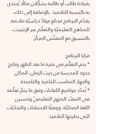
بقيادة طالب أو طالبة يشكّلان مثالًا يُحتذى
به بالنسبة للتلاميذ. بالإضافة إلى ذلك،
يقدّم البرنامج مجمّع موادّ دراسيّة ملاءَمة
للمناهج التعليميّة والتعلّم عبر الإنترنت،
بالتنسيق مع المفتّش المركّز.
مزايا البرنامج:
* يتم التعلّم في فترة ما بعد الظهر وخارج
حدود المدرسة من حيث الزمان، المكان
والجهاز المناسب للتلميذ والتلميذة.
* تُحدّد مواضيع اللقاءات وفق ما يتمّ تعلّمه
في الصفّ، المنهج التعليميّ وتحسين
اللغة المحكيّة، ووفقًا للاحتياجات والتحدّيات
التي يطرحها التلاميذ.