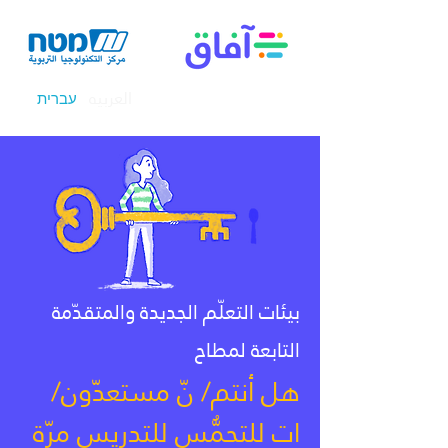
العربيه
עברית
بيئات التعلّم الجديدة والمتقدّمة
التابعة لمطاح
هل أنتم/ نّ مستعدّون/
ات للتحمُّس للتدريس مرّة