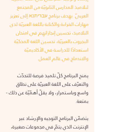
لتلاميذ المدارس الثانويّة من المجتمع
العربيّ. يهدف برنامج עבריתנא إلى تعزيز
مهارات القراءة والكتابة باللغة العبريّة لدى
التلاميذ، تحسين إنجازاتهم في امتحان
البجروت بالعبريّة، تحسين اللغة المحكيّة
استعدادًا للدراسة في الأكاديميّة
والاندماج في عالم العمل.
يمنح البرنامج كلّ تلميذ فرصة للتحدّث
والتعرّف على اللغة العبريّة على نطاق
واسع وباستمرار، ولا يقلّ أهمّيّة عن ذلك -
بمتعة.
يتضمّن البرنامج التوجيه والإرشاد عبر
الإنترنت الذي يتمّ في مجموعات صغيرة،