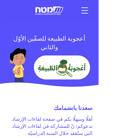
أعجوبة الطبيعة للصفّين الأوّل
والثاني
سعدنا بانضمامك
أهلًا وسهلًا بكم في صفحة لقاءات الإرشاد.
ندعوكم/ نّ للمشاركة في لقاءات الإرشاد
التي ستُعقد خلال السنة الدراسيّة