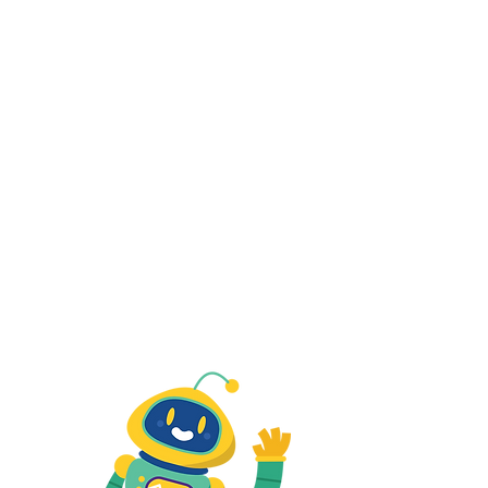
קוד פלוס
שלב 3
נושאים מתקדמים: רשימות, לבני
משתמש (פונקציות), וכפילים.
להצצה