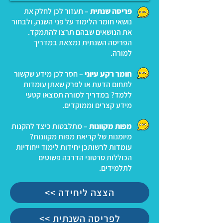
פריסה שנתית
– תעזור לכן לחלק את
נושאי חומר הלימוד על פני השנה, ולבחור
את הנושאים שבהם תרצו להתמקד.
הפריסה השנתית נמצאת במדריך
למורה.
חומר רקע עיוני
– חסר לכן מידע שקשור
לתחום הדעת או לפרק שאתן עומדות
ללמד? במדריך למורה תמצאו קטעי
מידע קצרים וממוקדים.
מפות מקוונות
– מתלבטות כיצד להקנות
מיומנות של קריאת מפות מקוונות?
עומדות לרשותכן יחידות לימוד ייחודיות
הכוללות סרטוני הדרכה פשוטים
לתלמידים.
<< הצצה ליחידה
<< לפריסה השנתית